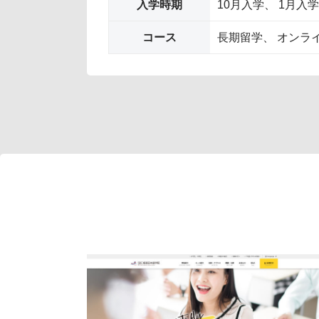
入学時期
10月入学
1月入学
コース
長期留学
オンラ